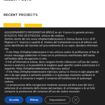
RECENT PROJECTS
AGGIORNAMENTO INFORMATIVA BREVE ex art. 4 provv.to garante privacy
815/2014, REG UE 679/2016. utilizzo dei cookies.
Gentile utente del sito www.infopharmabenessere.it, Domus Aurea S.n.c. di M.
Migliore e F. Guarino in qualità di titolare del trattamento ovvero di editore così
come identificato dal Garante nel provvedimento di cui sopra, desidera informare
che:
- Il sito https://infopharmabenessere.it non utilizza cookie di profilazione al fine di
inviare messaggi pubblicitari in linea con le preferenze manifestate dall'utente
BLOG CATEGORIES
nell'ambito della navigazione in rete;
-Il link all'informativa estesa, dove vengono fornite indicazioni sull'uso dei cookie
tecnici e analytics, e la possibilità di scegliere quali specifici cookie autorizzare è il
Nessuna categoria
seguente:
https://infopharmabenessere.it/privacy-policy/
- Il link https://infopharmabenessere.it/privacy-policy/ si ritrova in ogni pagina del
sito e da ogni pagina è pertanto possibile e in qualunque momento cambiare le
impostazioni di consenso e negare il consenso all'installazione di qualunque
cookies;
- La prosecuzione della navigazione mediante accesso ad altra area del sito o
selezione di un elemento dello stesso (ad esempio, di un'immagine o di un link)
comporta la prestazione del consenso all'uso dei cookie necessari.
2018 Domus Aurea S.n.c. di M. Migliore e F. Guarino | Sede Legale: Via
Close GDPR Cookie
Accetta
Rifiuta
Impostazioni
Madonelle n. 121, 80147 Napoli | P.IVA 07492280636 | pec: