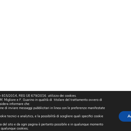
815/2014, REG UE 679/2016. utilizzo dei cookies.
 Migliore e F. Guarino in qualità di titolare del trattamento ovvero di
sidera informare che:
fine di inviare messaggi pubblicitari in linea con le preferenze manifestate
A
kie tecnici e analytics, e la possibilità di scegliere quali specifici cookie
gina del sito e da ogni pagina è pertanto possibile e in qualunque momento
i qualunque cookies;