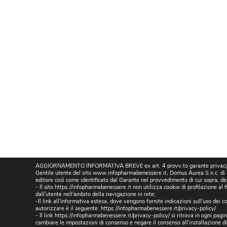
AGGIORNAMENTO INFORMATIVA BREVE ex art. 4 provv.to garante privacy 
Gentile utente del sito www.infopharmabenessere.it, Domus Aurea S.n.c. di M.
editore così come identificato dal Garante nel provvedimento di cui sopra, de
- Il sito https://infopharmabenessere.it non utilizza cookie di profilazione al 
dall'utente nell'ambito della navigazione in rete;
-Il link all'informativa estesa, dove vengono fornite indicazioni sull'uso dei coo
autorizzare è il seguente:
https://infopharmabenessere.it/privacy-policy/
- Il link https://infopharmabenessere.it/privacy-policy/ si ritrova in ogni pa
cambiare le impostazioni di consenso e negare il consenso all'installazione d