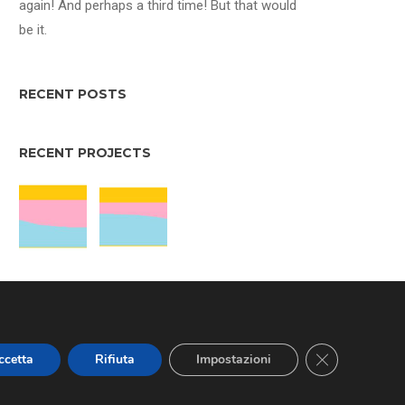
again! And perhaps a third time! But that would
be it.
RECENT POSTS
RECENT PROJECTS
BLOG CATEGORIES
Close GDPR Co
ccetta
Rifiuta
Impostazioni
Nessuna categoria