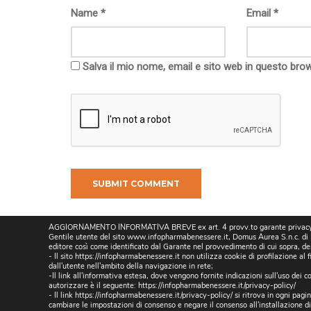
Name
*
Email
*
Salva il mio nome, email e sito web in questo br
AGGIORNAMENTO INFORMATIVA BREVE ex art. 4 provv.to garante privacy 
Gentile utente del sito www.infopharmabenessere.it, Domus Aurea S.n.c. di M.
editore così come identificato dal Garante nel provvedimento di cui sopra, de
- Il sito https://infopharmabenessere.it non utilizza cookie di profilazione al 
dall'utente nell'ambito della navigazione in rete;
-Il link all'informativa estesa, dove vengono fornite indicazioni sull'uso dei coo
autorizzare è il seguente:
https://infopharmabenessere.it/privacy-policy/
- Il link https://infopharmabenessere.it/privacy-policy/ si ritrova in ogni pa
cambiare le impostazioni di consenso e negare il consenso all'installazione d