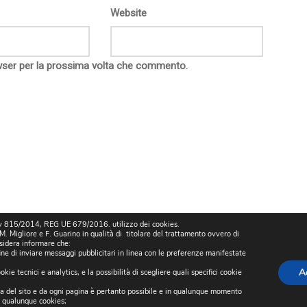
Website
owser per la prossima volta che commento.
815/2014, REG UE 679/2016. utilizzo dei cookies.
 Migliore e F. Guarino in qualità di titolare del trattamento ovvero di
sidera informare che:
fine di inviare messaggi pubblicitari in linea con le preferenze manifestate
A
kie tecnici e analytics, e la possibilità di scegliere quali specifici cookie
gina del sito e da ogni pagina è pertanto possibile e in qualunque momento
i qualunque cookies;