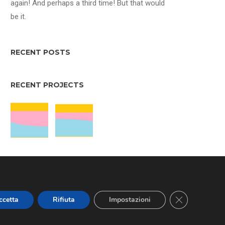
again! And perhaps a third time! But that would
be it.
RECENT POSTS
RECENT PROJECTS
BLOG CATEGORIES
Close GDPR Co
ccetta
Rifiuta
Impostazioni
Nessuna categoria