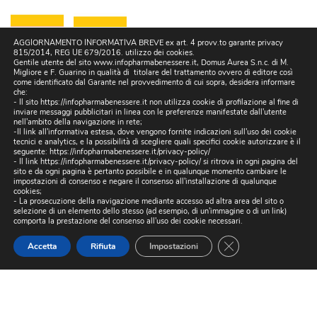
AGGIORNAMENTO INFORMATIVA BREVE ex art. 4 provv.to garante privacy
815/2014, REG UE 679/2016. utilizzo dei cookies.
Gentile utente del sito www.infopharmabenessere.it, Domus Aurea S.n.c. di M.
Migliore e F. Guarino in qualità di titolare del trattamento ovvero di editore così
come identificato dal Garante nel provvedimento di cui sopra, desidera informare
che:
- Il sito https://infopharmabenessere.it non utilizza cookie di profilazione al fine di
inviare messaggi pubblicitari in linea con le preferenze manifestate dall'utente
BLOG CATEGORIES
nell'ambito della navigazione in rete;
-Il link all'informativa estesa, dove vengono fornite indicazioni sull'uso dei cookie
tecnici e analytics, e la possibilità di scegliere quali specifici cookie autorizzare è il
Nessuna categoria
seguente:
https://infopharmabenessere.it/privacy-policy/
- Il link https://infopharmabenessere.it/privacy-policy/ si ritrova in ogni pagina del
sito e da ogni pagina è pertanto possibile e in qualunque momento cambiare le
impostazioni di consenso e negare il consenso all'installazione di qualunque
cookies;
- La prosecuzione della navigazione mediante accesso ad altra area del sito o
selezione di un elemento dello stesso (ad esempio, di un'immagine o di un link)
comporta la prestazione del consenso all'uso dei cookie necessari.
2018 Domus Aurea S.n.c. di M. Migliore e F. Guarino | Sede Legale: Via
Close GDPR Cookie
Accetta
Rifiuta
Impostazioni
Madonelle n. 121, 80147 Napoli | P.IVA 07492280636 | pec:
domusaureasnc@pec.it
Privacy Policy
Cookie Policy
Area riservata
| Sito realizzato a cura di
Digital & Viral